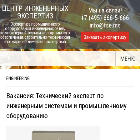
Skip
ЦЕНТР ИНЖЕНЕРНЫХ
Мы на связи!
to
ЭКСПЕРТИЗ
+7 (495) 666-5-666
content
Экспертиза промышленного
info@fse.ms
оборудования, инженерных сетей,
компьютерной техники и программного
Заказать экспертизу
обеспечения, строительно-техническая
и пожарно-техническая экспертиза
МЕНЮ
ENGINEERING
Вакансия: Технический эксперт по
инженерным системам и промышленному
оборудованию