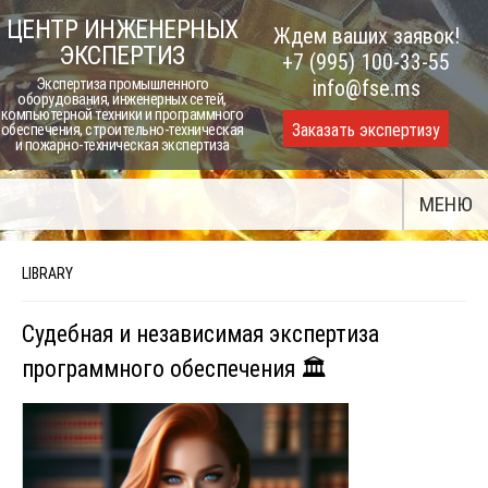
Skip
ЦЕНТР ИНЖЕНЕРНЫХ
Ждем ваших заявок!
to
ЭКСПЕРТИЗ
+7 (995) 100-33-55
content
Экспертиза промышленного
info@fse.ms
оборудования, инженерных сетей,
компьютерной техники и программного
Заказать экспертизу
обеспечения, строительно-техническая
и пожарно-техническая экспертиза
МЕНЮ
LIBRARY
Судебная и независимая экспертиза
программного обеспечения 🏛️