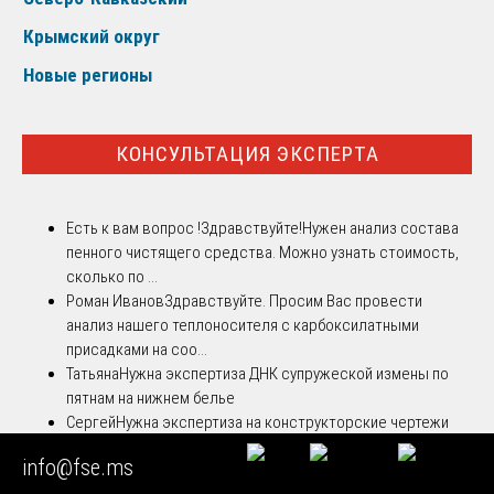
Крымский округ
Новые регионы
КОНСУЛЬТАЦИЯ ЭКСПЕРТА
Есть к вам вопрос !
Здравствуйте!Нужен анализ состава
пенного чистящего средства. Можно узнать стоимость,
сколько по ...
Роман Иванов
Здравствуйте. Просим Вас провести
анализ нашего теплоносителя с карбоксилатными
присадками на соо...
Татьяна
Нужна экспертиза ДНК супружеской измены по
пятнам на нижнем белье
Сергей
Нужна экспертиза на конструкторские чертежи
насосной станции. Ошибки очевидные и все известны.
info@fse.ms
Павел
Здравствуйте. Мне нужно сделать полный