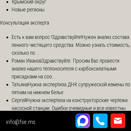
Крымский округ
Новые регионы
Консультация эксперта
Есть к вам вопрос !
Здравствуйте!Нужен анализ состава
пенного чистящего средства. Можно узнать стоимость,
сколько по ...
Роман Иванов
Здравствуйте. Просим Вас провести
анализ нашего теплоносителя с карбоксилатными
присадками на соо...
Татьяна
Нужна экспертиза ДНК супружеской измены по
пятнам на нижнем белье
Сергей
Нужна экспертиза на конструкторские чертежи
насосной станции. Ошибки очевидные и все известны.
Павел
Здравствуйте. Мне нужно сделать полный
info@fse.ms
химический анализ кварцевого песка (с одного карьера