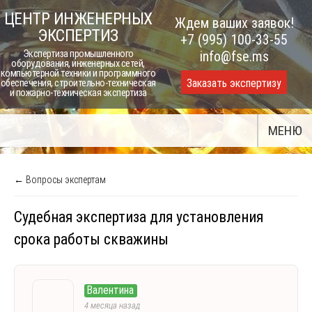
Skip
ЦЕНТР ИНЖЕНЕРНЫХ
Ждем ваших заявок!
to
ЭКСПЕРТИЗ
+7 (995) 100-33-55
content
Экспертиза промышленного
info@fse.ms
оборудования, инженерных сетей,
компьютерной техники и программного
Заказать экспертизу
обеспечения, строительно-техническая
и пожарно-техническая экспертиза
МЕНЮ
← Вопросы экспертам
Судебная экспертиза для установления
срока работы скважины
Валентина
4 месяца назад