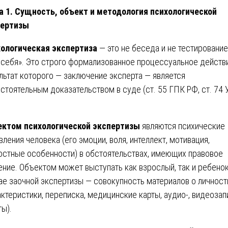
а 1. Сущность, объект и методология психологической
пертизы
ологическая экспертиза
— это не беседа и не тестирование
 себя». Это строго формализованное процессуальное действ
льтат которого — заключение эксперта — является
стоятельным доказательством в суде (ст. 55 ГПК РФ, ст. 74
ктом психологической экспертизы
являются психические
вления человека (его эмоции, воля, интеллект, мотивация,
остные особенности) в обстоятельствах, имеющих правовое
ение. Объектом может выступать как взрослый, так и ребенок,
ае заочной экспертизы — совокупность материалов о личност
актеристики, переписка, медицинские карты, аудио-, видеозап
ты).