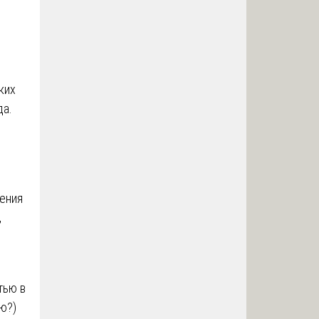
ких
да.
шения
,
тью в
ю?)