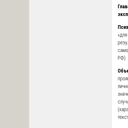
Глав
экс
Псих
«для
резу
само
РФ).
Объе
проя
личн
знач
случ
(хар
текс