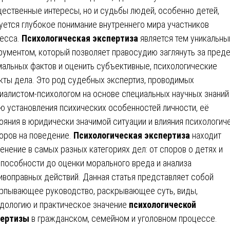
ественные интересы, но и судьбы людей, особенно детей,
уется глубокое понимание внутреннего мира участников
есса.
Психологическая экспертиза
является тем уникальн
рументом, который позволяет правосудию заглянуть за пред
альных фактов и оценить субъективные, психологические
кты дела. Это род судебных экспертиз, проводимых
иалистом-психологом на основе специальных научных знаний
ю установления психических особенностей личности, её
ояния в юридически значимой ситуации и влияния психологич
оров на поведение.
Психологическая экспертиза
находит
енение в самых разных категориях дел: от споров о детях и
пособности до оценки морального вреда и анализа
ивоправных действий. Данная статья представляет собой
рпывающее руководство, раскрывающее суть, виды,
дологию и практическое значение
психологической
пертизы
в гражданском, семейном и уголовном процессе.