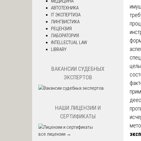
МЕДИЦИНА
имущ
АВТОТЕХНИКА
треб
IT ЭКСПЕРТИЗА
ЛИНГВИСТИКА
проц
РЕЦЕНЗИЯ
инст
ЛАБОРАТОРИЯ
форм
INTELLECTUAL LAW
аспе
LIBRARY
спец
цель
ВАКАНСИИ СУДЕБНЫХ
сост
ЭКСПЕРТОВ
факт
прим
деес
НАШИ ЛИЦЕНЗИИ И
прот
СЕРТИФИКАТЫ
исче
мето
экс
все лицензии →