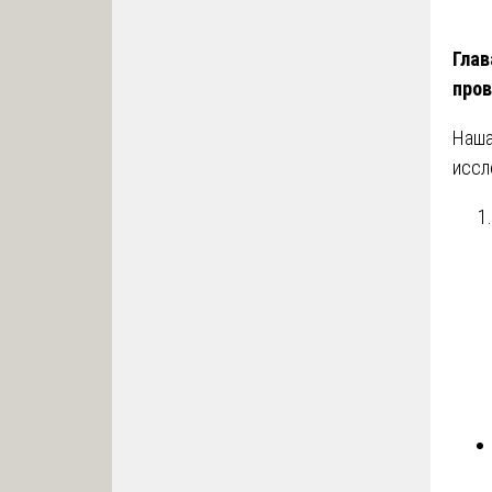
Глав
пров
Наша
иссл