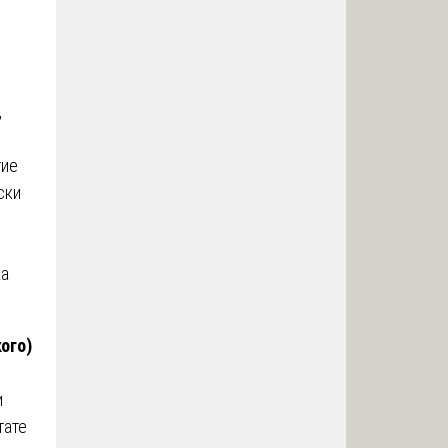
,
тие
ски
ка
ого)
и
тате