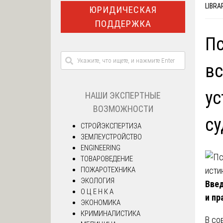
LIBRA
ЮРИДИЧЕСКАЯ
ПОДДЕРЖКА
Пс
вс
ус
НАШИ ЭКСПЕРТНЫЕ
ВОЗМОЖНОСТИ
су
СТРОЙЭКСПЕРТИЗА
ЗЕМЛЕУСТРОЙСТВО
ENGINEERING
ТОВАРОВЕДЕНИЕ
ПОЖАРОТЕХНИКА
ЭКОЛОГИЯ
Введ
О Ц Е Н К А
и пр
ЭКОНОМИКА
КРИМИНАЛИСТИКА
В со