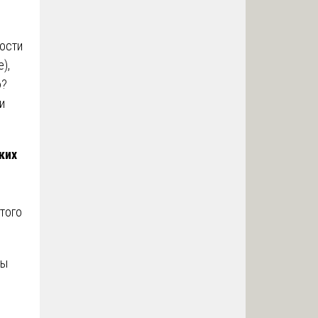
ости
),
ю?
и
ких
этого
лы