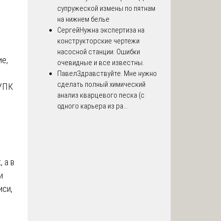
супружеской измены по пятнам
на нижнем белье
Сергей
Нужна экспертиза на
конструкторские чертежи
насосной станции. Ошибки
ие,
очевидные и все известны.
Павел
Здравствуйте. Мне нужно
сделать полный химический
 УПК
анализ кварцевого песка (с
одного карьера из ра...
 а в
и
иси,