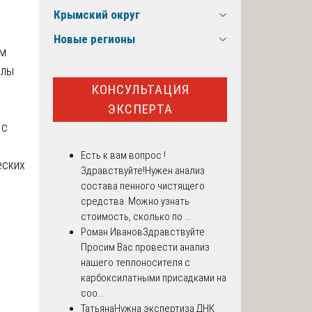
Крымский округ
Новые регионы
ым
елы
КОНСУЛЬТАЦИЯ
ЭКСПЕРТА
 с
Есть к вам вопрос !
еских
Здравствуйте!Нужен анализ
состава пенного чистящего
средства. Можно узнать
стоимость, сколько по ...
Роман Иванов
Здравствуйте.
Просим Вас провести анализ
нашего теплоносителя с
карбоксилатными присадками на
соо...
Татьяна
Нужна экспертиза ДНК