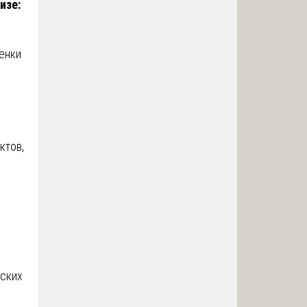
изе:
енки
ктов,
ьских