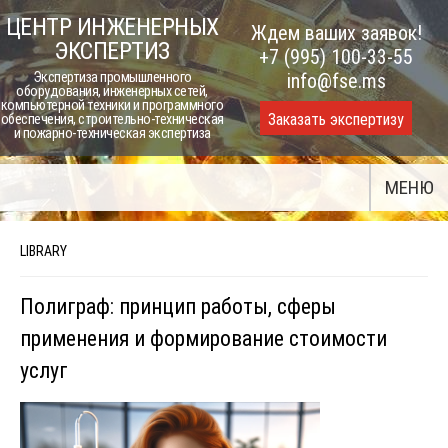
Skip
ЦЕНТР ИНЖЕНЕРНЫХ
Ждем ваших заявок!
to
ЭКСПЕРТИЗ
+7 (995) 100-33-55
content
Экспертиза промышленного
info@fse.ms
оборудования, инженерных сетей,
компьютерной техники и программного
Заказать экспертизу
обеспечения, строительно-техническая
и пожарно-техническая экспертиза
МЕНЮ
LIBRARY
Полиграф: принцип работы, сферы
применения и формирование стоимости
услуг