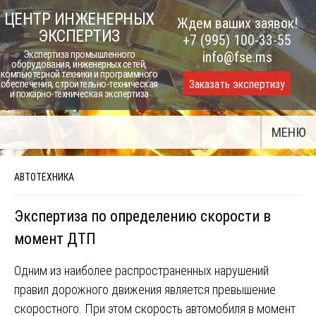
Skip
ЦЕНТР ИНЖЕНЕРНЫХ
Ждем ваших заявок!
to
ЭКСПЕРТИЗ
+7 (995) 100-33-55
content
Экспертиза промышленного
info@fse.ms
оборудования, инженерных сетей,
компьютерной техники и программного
Заказать экспертизу
обеспечения, строительно-техническая
и пожарно-техническая экспертиза
МЕНЮ
АВТОТЕХНИКА
Экспертиза по определению скорости в
момент ДТП
Одним из наиболее распространенных нарушений
правил дорожного движения является превышение
скоростного. При этом скорость автомобиля в момент