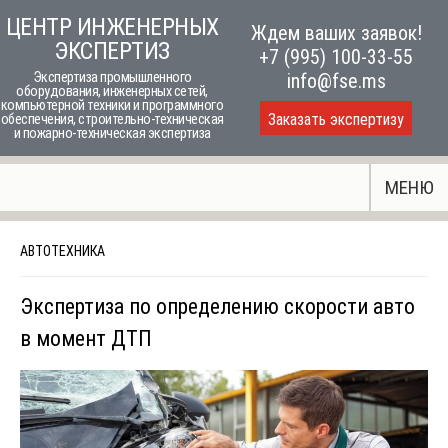
Skip
ЦЕНТР ИНЖЕНЕРНЫХ
Ждем ваших заявок!
to
ЭКСПЕРТИЗ
+7 (995) 100-33-55
content
Экспертиза промышленного
info@fse.ms
оборудования, инженерных сетей,
компьютерной техники и программного
Заказать экспертизу
обеспечения, строительно-техническая
и пожарно-техническая экспертиза
МЕНЮ
АВТОТЕХНИКА
Экспертиза по определению скорости авто
в момент ДТП