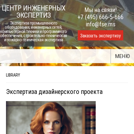
Skip
ЦЕНТР ИНЖЕНЕРНЫХ
Мы на связи!
to
ЭКСПЕРТИЗ
+7 (495) 666-5-666
content
Экспертиза промышленного
info@fse.ms
оборудования, инженерных сетей,
компьютерной техники и программного
Заказать экспертизу
обеспечения, строительно-техническая
и пожарно-техническая экспертиза
МЕНЮ
LIBRARY
Экспертиза дизайнерского проекта