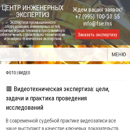
Skip
ЦЕНТР ИНЖЕНЕРНЫХ
Ждем ваших заявок!
to
ЭКСПЕРТИЗ
+7 (995) 100-33-55
content
Экспертиза промышленного
info@fse.ms
оборудования, инженерных сетей,
компьютерной техники и программного
Заказать экспертизу
обеспечения, строительно-техническая
и пожарно-техническая экспертиза
МЕНЮ
ФОТО | ВИДЕО
🟥 Видеотехническая экспертиза: цели,
задачи и практика проведения
исследований
В современной судебной практике видеозаписи все
чаще выступают в качестве ключевых доказательств