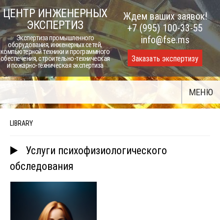
Skip
ЦЕНТР ИНЖЕНЕРНЫХ
Ждем ваших заявок!
to
ЭКСПЕРТИЗ
+7 (995) 100-33-55
content
Экспертиза промышленного
info@fse.ms
оборудования, инженерных сетей,
компьютерной техники и программного
Заказать экспертизу
обеспечения, строительно-техническая
и пожарно-техническая экспертиза
МЕНЮ
LIBRARY
▶️ Услуги психофизиологического
обследования