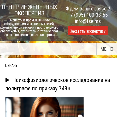
Skip
ЦЕНТР ИНЖЕНЕРНЫХ
Ждем ваших заявок!
to
ЭКСПЕРТИЗ
+7 (995) 100-33-55
content
Экспертиза промышленного
info@fse.ms
оборудования, инженерных сетей,
компьютерной техники и программного
Заказать экспертизу
обеспечения, строительно-техническая
и пожарно-техническая экспертиза
МЕНЮ
LIBRARY
▶️ Психофизиологическое исследование на
полиграфе по приказу 749н