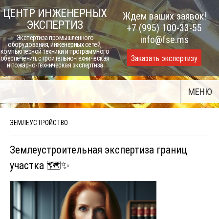
Skip
ЦЕНТР ИНЖЕНЕРНЫХ
Ждем ваших заявок!
to
ЭКСПЕРТИЗ
+7 (995) 100-33-55
content
Экспертиза промышленного
info@fse.ms
оборудования, инженерных сетей,
компьютерной техники и программного
Заказать экспертизу
обеспечения, строительно-техническая
и пожарно-техническая экспертиза
МЕНЮ
ЗЕМЛЕУСТРОЙСТВО
Землеустроительная экспертиза границ
участка 🗺️✨