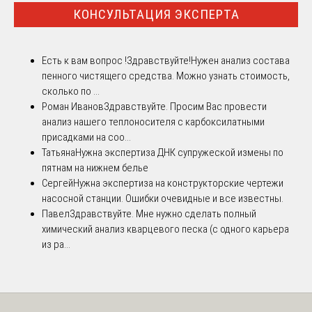
КОНСУЛЬТАЦИЯ ЭКСПЕРТА
Есть к вам вопрос !
Здравствуйте!Нужен анализ состава
пенного чистящего средства. Можно узнать стоимость,
сколько по ...
Роман Иванов
Здравствуйте. Просим Вас провести
анализ нашего теплоносителя с карбоксилатными
присадками на соо...
Татьяна
Нужна экспертиза ДНК супружеской измены по
пятнам на нижнем белье
Сергей
Нужна экспертиза на конструкторские чертежи
насосной станции. Ошибки очевидные и все известны.
Павел
Здравствуйте. Мне нужно сделать полный
химический анализ кварцевого песка (с одного карьера
из ра...