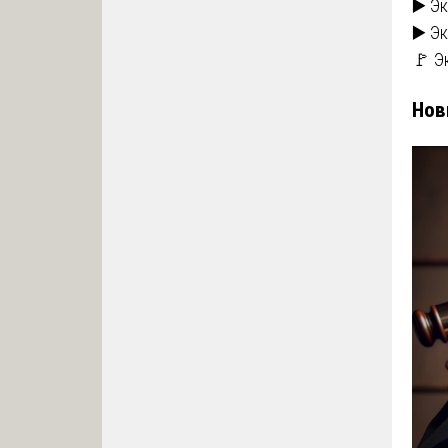
▶️ Э
▶️ Э
🚩 Э
Нов