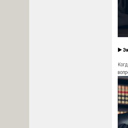
▶️ Э
Когд
вопр