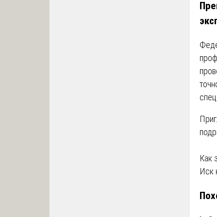
Пре
экс
Феде
проф
пров
точн
спец
Приг
подр
На
Как 
Иск 
по
Пох
за