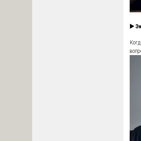
▶️ Э
Когд
вопр