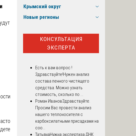
и
Крымский округ
Новые регионы
будут
КОНСУЛЬТАЦИЯ
ЭКСПЕРТА
Есть к вам вопрос !
Здравствуйте!Нужен анализ
состава пенного чистящего
средства. Можно узнать
стоимость, сколько по ...
ности
Роман Иванов
Здравствуйте.
Просим Вас провести анализ
нашего теплоносителя с
часто
карбоксилатными присадками на
соо...
удете
Татьяна
Нужна экспертиза ДНК