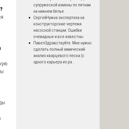
супружеской измены по пятнам
ь?
на нижнем белье
ся
Сергей
Нужна экспертиза на
конструкторские чертежи
насосной станции. Ошибки
очевидные и все известны.
Павел
Здравствуйте. Мне нужно
в
сделать полный химический
анализ кварцевого песка (с
одного карьера из ра...
скую
ты
оды
.