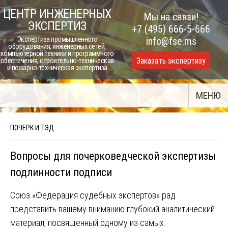
Skip
ЦЕНТР ИНЖЕНЕРНЫХ
Мы на связи!
to
ЭКСПЕРТИЗ
+7 (495) 666-5-666
content
Экспертиза промышленного
info@fse.ms
оборудования, инженерных сетей,
компьютерной техники и программного
Заказать экспертизу
обеспечения, строительно-техническая
и пожарно-техническая экспертиза
МЕНЮ
ПОЧЕРК И ТЭД
Вопросы для почерковедческой экспертизы
подлинности подписи
Союз «Федерация судебных экспертов» рад
представить вашему вниманию глубокий аналитический
материал, посвященный одному из самых