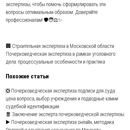
экспертизы, чтобы помочь сформулировать эти
вопросы оптимальным образом. Доверяйте
профессионалам! 🛡️🧑⚖️✨
Навигация
🏢 Строительная экспертиза в Московской области
Почерковедческая экспертиза в рамках уголовного
по
дела: процессуальные особенности и практика
записям
Похожие статьи
❎ Почерковедческая экспертиза подписи для суда:
цена вопроса, выбор учреждения и подводные камни
судебной идентификации
🧧 Заключение эксперта почерковедческой экспертизы
▶️ Почерковедческая экспертиза онлайн, методика
Орловой и основания назначения по Минюсту