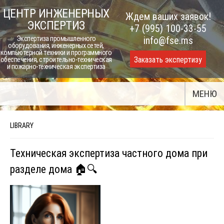
Skip
ЦЕНТР ИНЖЕНЕРНЫХ
Ждем ваших заявок!
to
ЭКСПЕРТИЗ
+7 (995) 100-33-55
content
Экспертиза промышленного
info@fse.ms
оборудования, инженерных сетей,
компьютерной техники и программного
Заказать экспертизу
обеспечения, строительно-техническая
и пожарно-техническая экспертиза
МЕНЮ
LIBRARY
Техническая экспертиза частного дома при
разделе дома 🏠🔍