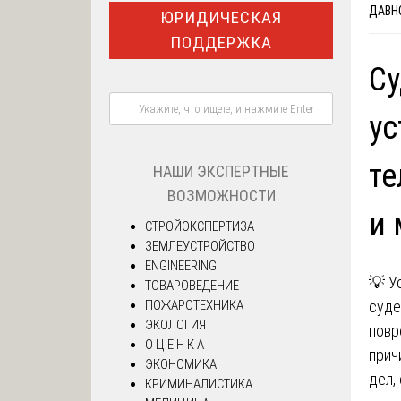
ДАВН
ЮРИДИЧЕСКАЯ
ПОДДЕРЖКА
Су
ус
те
НАШИ ЭКСПЕРТНЫЕ
ВОЗМОЖНОСТИ
и 
СТРОЙЭКСПЕРТИЗА
ЗЕМЛЕУСТРОЙСТВО
ENGINEERING
💡 У
ТОВАРОВЕДЕНИЕ
ПОЖАРОТЕХНИКА
суде
ЭКОЛОГИЯ
повр
О Ц Е Н К А
прич
ЭКОНОМИКА
дел,
КРИМИНАЛИСТИКА