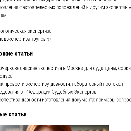
новления фактов телесных повреждений и другим экспертны
гам.
вигация
ологическая экспертиза
едэкспертиза трупов ✨
ожие статьи
писям
очерковедческая экспертиза в Москве для суда: цены, сроки
цедуры
ак провести экспертизу давности: лабораторный протокол
едования от Федерации Судебных Экспертов
кспертиза давности изготовления документа: примеры вопро
ые статьи