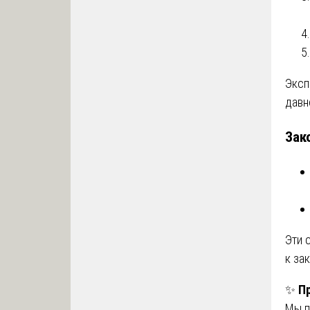
Эксп
давн
Зак
Эти 
к за
✨
П
Мы п