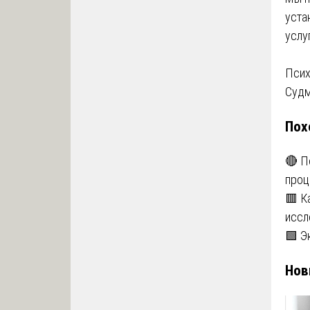
уста
услу
На
Псих
Судм
по
Пох
за
🔴 П
про
🟥 К
иссл
🟩 Э
Нов