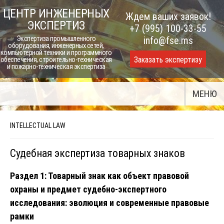
Skip
ЦЕНТР ИНЖЕНЕРНЫХ
Ждем ваших заявок!
to
ЭКСПЕРТИЗ
+7 (995) 100-33-55
content
Экспертиза промышленного
info@fse.ms
оборудования, инженерных сетей,
компьютерной техники и программного
Заказать экспертизу
обеспечения, строительно-техническая
и пожарно-техническая экспертиза
МЕНЮ
INTELLECTUAL LAW
Судебная экспертиза товарных знаков
Раздел 1: Товарный знак как объект правовой
охраны и предмет судебно-экспертного
исследования: эволюция и современные правовые
рамки