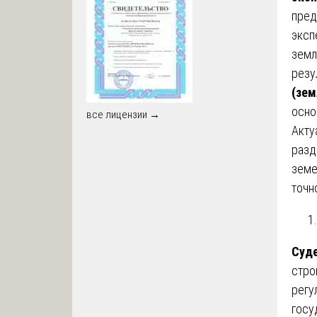
пред
эксп
земл
резу
(зем
осно
все лицензии →
Акту
разд
земе
точн
Суде
стро
регу
госу