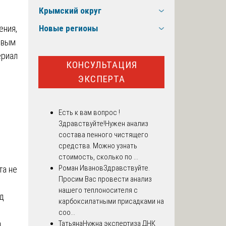
Крымский округ
.
ения,
Новые регионы
овым
ериал
КОНСУЛЬТАЦИЯ
ЭКСПЕРТА
Есть к вам вопрос !
Здравствуйте!Нужен анализ
состава пенного чистящего
средства. Можно узнать
стоимость, сколько по ...
Роман Иванов
Здравствуйте.
та не
Просим Вас провести анализ
нашего теплоносителя с
д
карбоксилатными присадками на
соо...
а
Татьяна
Нужна экспертиза ДНК