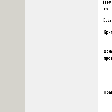
(зем
проц
Срав
Кри
Осн
про
Пра