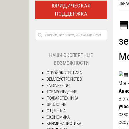
LIBRA
ЮРИДИЧЕСКАЯ
ПОДДЕРЖКА
🟦
зе
Мо
НАШИ ЭКСПЕРТНЫЕ
ВОЗМОЖНОСТИ
СТРОЙЭКСПЕРТИЗА
ЗЕМЛЕУСТРОЙСТВО
ENGINEERING
Анн
ТОВАРОВЕДЕНИЕ
ПОЖАРОТЕХНИКА
В ст
ЭКОЛОГИЯ
учас
О Ц Е Н К А
разр
ЭКОНОМИКА
ресу
КРИМИНАЛИСТИКА