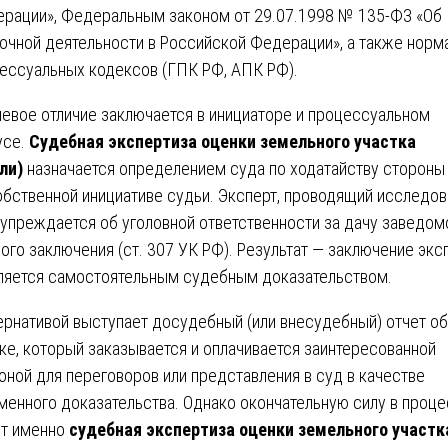
рации», Федеральным законом от 29.07.1998 № 135-ФЗ «Об
очной деятельности в Российской Федерации», а также норм
ессуальных кодексов (ГПК РФ, АПК РФ).
евое отличие заключается в инициаторе и процессуальном
усе.
Судебная экспертиза оценки земельного участка
ли)
назначается определением суда по ходатайству стороны
обственной инициативе судьи. Эксперт, проводящий исследов
упреждается об уголовной ответственности за дачу заведом
ого заключения (ст. 307 УК РФ). Результат — заключение экс
ляется самостоятельным судебным доказательством.
ернативой выступает досудебный (или внесудебный) отчет об
ке, который заказывается и оплачивается заинтересованной
оной для переговоров или представления в суд в качестве
менного доказательства. Однако окончательную силу в проц
т именно
судебная экспертиза оценки земельного участк