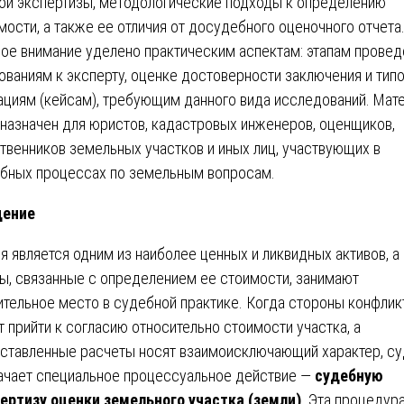
ой экспертизы, методологические подходы к определению
мости, а также ее отличия от досудебного оценочного отчета
ое внимание уделено практическим аспектам: этапам провед
ованиям к эксперту, оценке достоверности заключения и тип
ациям (кейсам), требующим данного вида исследований. Мат
назначен для юристов, кадастровых инженеров, оценщиков,
твенников земельных участков и иных лиц, участвующих в
бных процессах по земельным вопросам.
дение
я является одним из наиболее ценных и ликвидных активов, а
ы, связанные с определением ее стоимости, занимают
ительное место в судебной практике. Когда стороны конфлик
т прийти к согласию относительно стоимости участка, а
ставленные расчеты носят взаимоисключающий характер, су
ачает специальное процессуальное действие —
судебную
ертизу оценки земельного участка (земли)
. Эта процедур