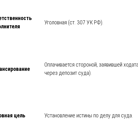
етственность
Уголовная (ст. 307 УК РФ).
олнителя
Оплачивается стороной, заявившей ходата
ансирование
через депозит суда).
овная цель
Установление истины по делу для суда.