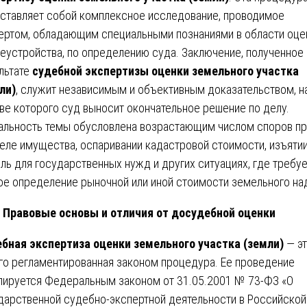
ставляет собой комплексное исследование, проводимое
ертом, обладающим специальными познаниями в области оце
еустройства, по определению суда. Заключение, полученное 
льтате
судебной экспертизы оценки земельного участка
ли)
, служит независимым и объективным доказательством, н
ве которого суд выносит окончательное решение по делу.
альность темы обусловлена возрастающим числом споров пр
еле имущества, оспаривании кадастровой стоимости, изъяти
ль для государственных нужд и других ситуациях, где требу
ое определение рыночной или иной стоимости земельного на
Правовые основы и отличия от досудебной оценки
бная экспертиза оценки земельного участка (земли)
— э
го регламентированная законом процедура. Ее проведение
лируется Федеральным законом от 31.05.2001 № 73-ФЗ «О
дарственной судебно-экспертной деятельности в Российской