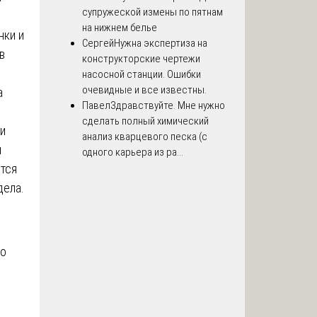
супружеской измены по пятнам
на нижнем белье
нки и
Сергей
Нужна экспертиза на
в
конструкторские чертежи
насосной станции. Ошибки
очевидные и все известны.
а
Павел
Здравствуйте. Мне нужно
сделать полный химический
и
анализ кварцевого песка (с
и
одного карьера из ра...
ется
дела.
то