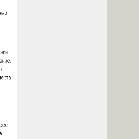
ами
 или
ание,
о
перта
ессе
а