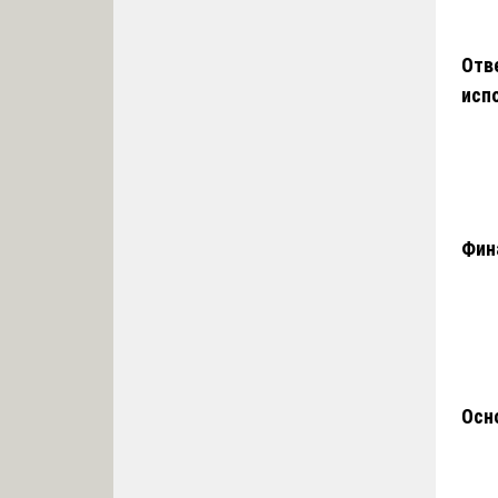
Отв
исп
Фин
Осн