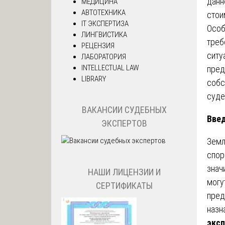
данн
МЕДИЦИНА
АВТОТЕХНИКА
стои
IT ЭКСПЕРТИЗА
Особ
ЛИНГВИСТИКА
треб
РЕЦЕНЗИЯ
ситу
ЛАБОРАТОРИЯ
INTELLECTUAL LAW
пред
LIBRARY
собс
суде
ВАКАНСИИ СУДЕБНЫХ
Вве
ЭКСПЕРТОВ
Земл
спор
знач
НАШИ ЛИЦЕНЗИИ И
могу
СЕРТИФИКАТЫ
пред
назн
эксп