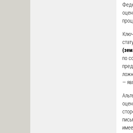
Феде
оцен
проц
Ключ
стат
(зем
по с
пред
ложн
— яв
Альт
оцен
стор
пись
имее