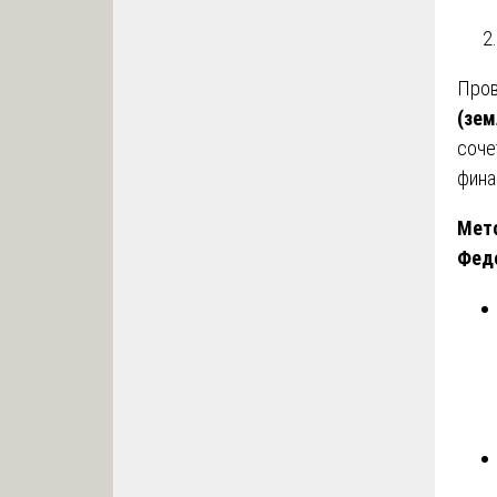
Про
(зем
соче
фина
Мето
Фед