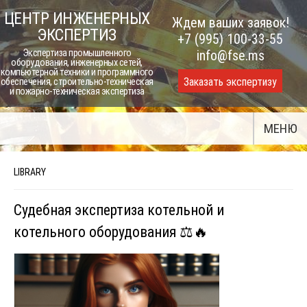
Skip
ЦЕНТР ИНЖЕНЕРНЫХ
Ждем ваших заявок!
to
ЭКСПЕРТИЗ
+7 (995) 100-33-55
content
Экспертиза промышленного
info@fse.ms
оборудования, инженерных сетей,
компьютерной техники и программного
Заказать экспертизу
обеспечения, строительно-техническая
и пожарно-техническая экспертиза
МЕНЮ
LIBRARY
Судебная экспертиза котельной и
котельного оборудования ⚖️🔥