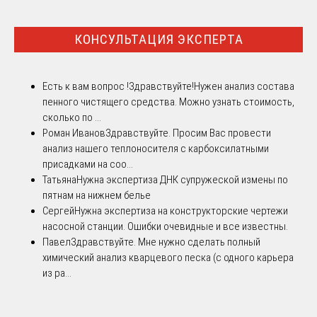
КОНСУЛЬТАЦИЯ ЭКСПЕРТА
Есть к вам вопрос !
Здравствуйте!Нужен анализ состава
пенного чистящего средства. Можно узнать стоимость,
сколько по ...
Роман Иванов
Здравствуйте. Просим Вас провести
анализ нашего теплоносителя с карбоксилатными
присадками на соо...
Татьяна
Нужна экспертиза ДНК супружеской измены по
пятнам на нижнем белье
Сергей
Нужна экспертиза на конструкторские чертежи
насосной станции. Ошибки очевидные и все известны.
Павел
Здравствуйте. Мне нужно сделать полный
химический анализ кварцевого песка (с одного карьера
из ра...