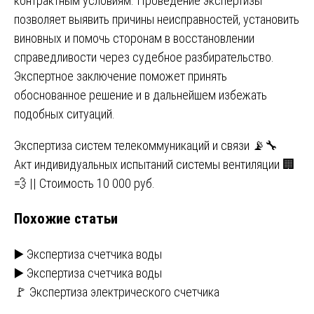
контрактным условиям. Проведение экспертизы
позволяет выявить причины неисправностей, установить
виновных и помочь сторонам в восстановлении
справедливости через судебное разбирательство.
Экспертное заключение поможет принять
обоснованное решение и в дальнейшем избежать
подобных ситуаций.
Навигация
Экспертиза систем телекоммуникаций и связи 📡🔧
Акт индивидуальных испытаний системы вентиляции 🏢
по
💨 || Стоимость 10 000 руб.
записям
Похожие статьи
▶️ Экспертиза счетчика воды
▶️ Экспертиза счетчика воды
🚩 Экспертиза электрического счетчика