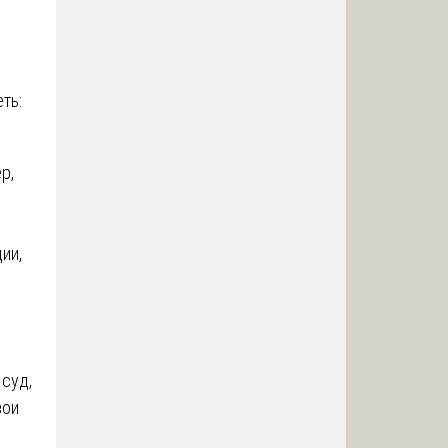
ть:
р,
ии,
суд,
вои