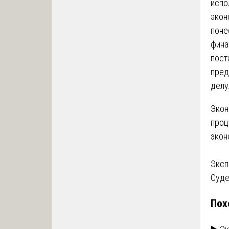
испо
экон
поне
фина
пост
пред
делу
Экон
проц
экон
На
Эксп
Суде
по
Пох
за