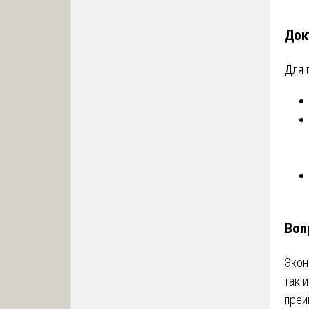
Док
Для 
Воп
Экон
так 
преи