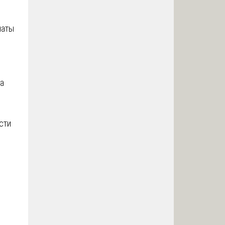
латы
ка
сти