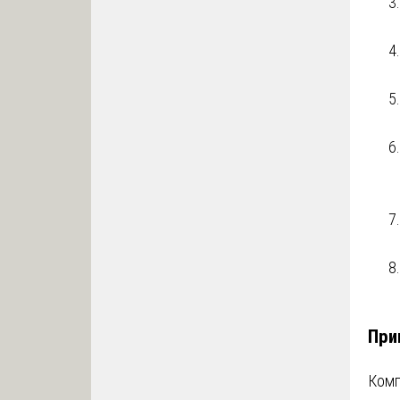
При
Комп