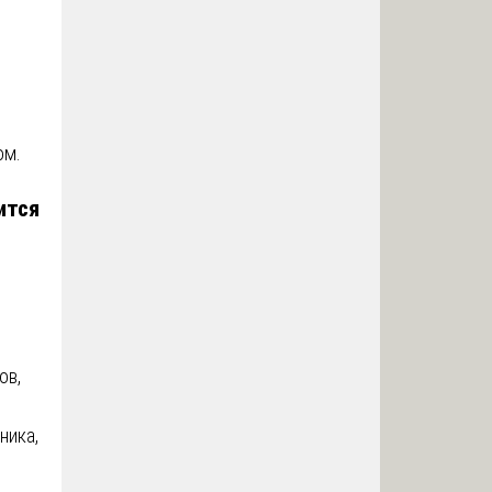
ом.
ится
ов,
ника,