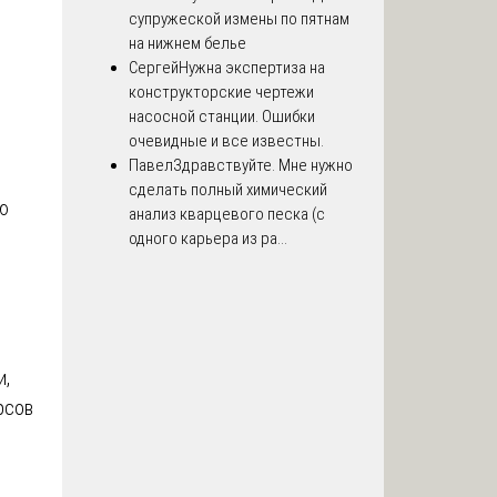
супружеской измены по пятнам
на нижнем белье
Сергей
Нужна экспертиза на
конструкторские чертежи
насосной станции. Ошибки
очевидные и все известны.
Павел
Здравствуйте. Мне нужно
сделать полный химический
ю
анализ кварцевого песка (с
одного карьера из ра...
и,
рсов