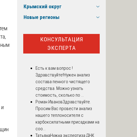
Крымский округ
Новые регионы
тем
та,
КОНСУЛЬТАЦИЯ
йным
ЭКСПЕРТА
Есть к вам вопрос !
Здравствуйте!Нужен анализ
состава пенного чистящего
средства. Можно узнать
стоимость, сколько по ...
Роман Иванов
Здравствуйте.
и
Просим Вас провести анализ
нашего теплоносителя с
карбоксилатными присадками на
ещин
соо...
Татьяна
Нужна экспертиза ДНК