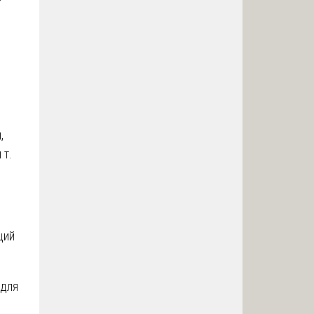
,
 т.
ций
 для