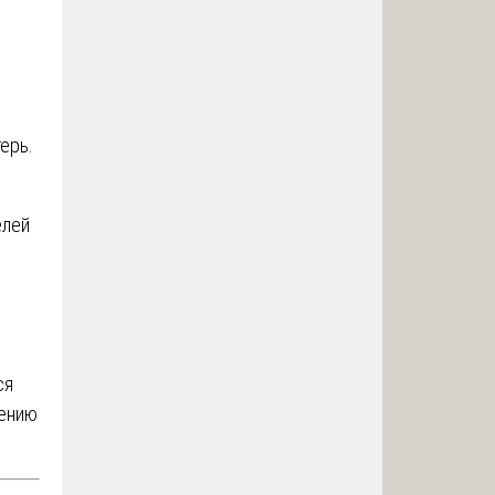
ерь.
елей
ся
нению