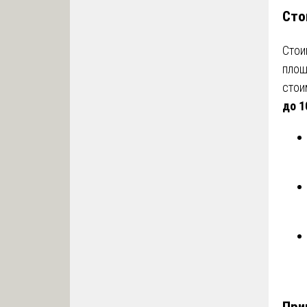
Сто
Стои
площ
стои
до 1
При