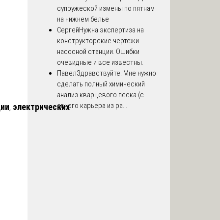
супружеской измены по пятнам
на нижнем белье
Сергей
Нужна экспертиза на
конструкторские чертежи
насосной станции. Ошибки
очевидные и все известны.
Павел
Здравствуйте. Мне нужно
сделать полный химический
анализ кварцевого песка (с
одного карьера из ра...
ции
,
электрических