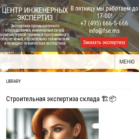
Skip
В пятницу мы работаем до
ЦЕНТР ИНЖЕНЕРНЫХ
to
17-00!
ЭКСПЕРТИЗ
content
+7 (495) 666-5-666
Экспертиза промышленного
info@fse.ms
оборудования, инженерных сетей,
компьютерной техники и программного
обеспечения, строительно-техническая
Заказать экспертизу
и пожарно-техническая экспертиза
МЕНЮ
LIBRARY
Строительная экспертиза склада 🏗️📦