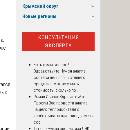
Крымский округ
Новые регионы
КОНСУЛЬТАЦИЯ
а,
ЭКСПЕРТА
кже
,
Есть к вам вопрос !
Здравствуйте!Нужен анализ
состава пенного чистящего
тался
средства. Можно узнать
стоимость, сколько по ...
вых
Роман Иванов
Здравствуйте.
Просим Вас провести анализ
нашего теплоносителя с
карбоксилатными присадками на
соо...
ации
Татьяна
Нужна экспертиза ДНК