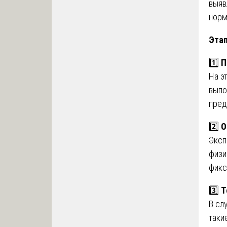
выяв
норм
Этап
1️⃣
П
На э
выпо
пред
2️⃣
О
Эксп
физи
фикс
3️⃣
Т
В сл
таки