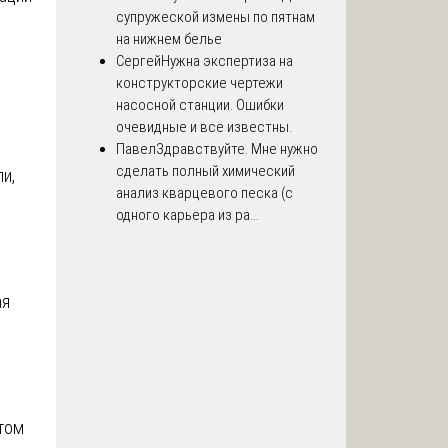
супружеской измены по пятнам
на нижнем белье
Сергей
Нужна экспертиза на
конструкторские чертежи
насосной станции. Ошибки
очевидные и все известны.
Павел
Здравствуйте. Мне нужно
сделать полный химический
и,
анализ кварцевого песка (с
одного карьера из ра...
ая
етом