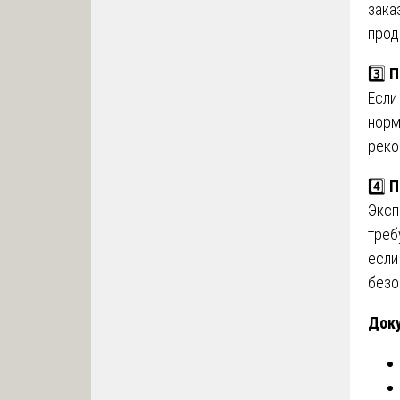
зака
прод
3️⃣
П
Если
норм
реко
4️⃣
П
Эксп
треб
если
безо
Доку