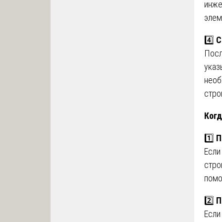
инже
элем
4️⃣
С
Посл
указ
необ
стро
Когд
1️⃣
П
Если
стро
помо
2️⃣
П
Если