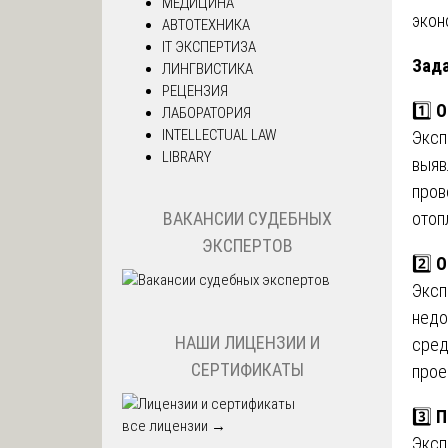
МЕДИЦИНА
экон
АВТОТЕХНИКА
IT ЭКСПЕРТИЗА
Зада
ЛИНГВИСТИКА
РЕЦЕНЗИЯ
1️⃣
О
ЛАБОРАТОРИЯ
INTELLECTUAL LAW
Эксп
LIBRARY
выяв
пров
отоп
ВАКАНСИИ СУДЕБНЫХ
ЭКСПЕРТОВ
2️⃣
О
Эксп
недо
НАШИ ЛИЦЕНЗИИ И
сред
СЕРТИФИКАТЫ
прое
3️⃣
П
все лицензии →
Эксп