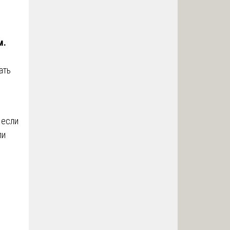
м.
ать
 если
ли