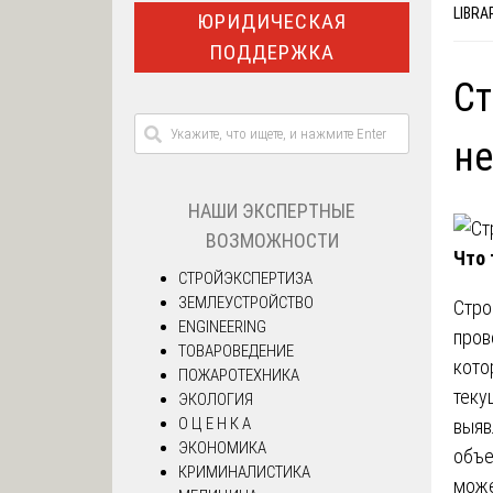
LIBRA
ЮРИДИЧЕСКАЯ
ПОДДЕРЖКА
Ст
не
НАШИ ЭКСПЕРТНЫЕ
ВОЗМОЖНОСТИ
Что 
СТРОЙЭКСПЕРТИЗА
ЗЕМЛЕУСТРОЙСТВО
Стро
ENGINEERING
пров
ТОВАРОВЕДЕНИЕ
кото
ПОЖАРОТЕХНИКА
теку
ЭКОЛОГИЯ
О Ц Е Н К А
выяв
ЭКОНОМИКА
объе
КРИМИНАЛИСТИКА
може