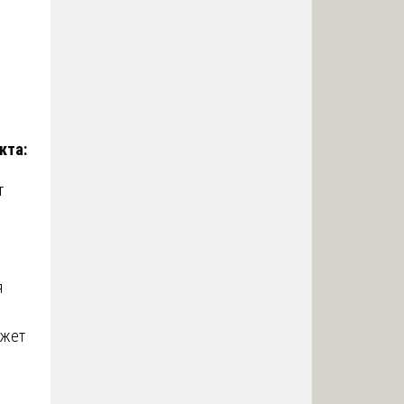
кта:
т
я
ожет