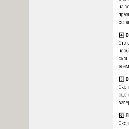
на с
прав
оста
4️⃣
О
Это 
необ
окон
элем
5️⃣
О
Эксп
оцен
заве
6️⃣
П
Эксп