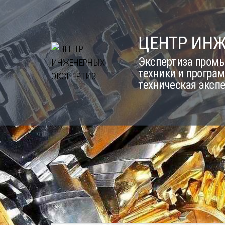
Skip
to
content
ЦЕНТР ИН
Экспертиза промы
техники и програм
техническая эксп