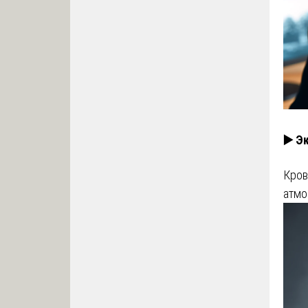
▶️ Э
Кров
атмо