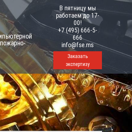
В пятницу мы
работаем до 17-
00!
+7 (495) 666-5-
омпьютерной
666
 пожарно-
info@fse.ms
Заказать
экспертизу