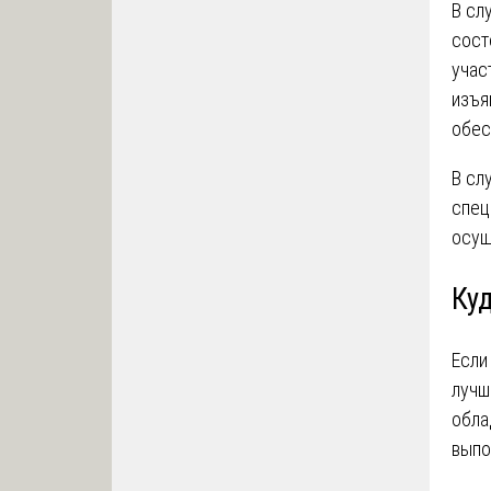
В сл
сост
учас
изъя
обес
В сл
спец
осущ
Ку
Если
лучш
обла
выпо