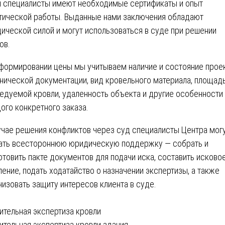
 специалисты имеют необходимые сертификаты и опыт
тической работы. Выданные нами заключения обладают
ической силой и могут использоваться в суде при решении
ов.
формировании цены мы учитываем наличие и состояние прое
хнической документации, вид кровельного материала, площад
едуемой кровли, удаленность объекта и другие особенности
ого конкретного заказа.
учае решения конфликтов через суд специалисты Центра мог
ать всестороннюю юридическую поддержку — собрать и
отовить пакте документов для подачи иска, составить исково
ление, подать ходатайство о назначении экспертизы, а также
низовать защиту интересов клиента в суде.
вигация
ительная экспертиза кровли
ительная экспертиза кровли здания