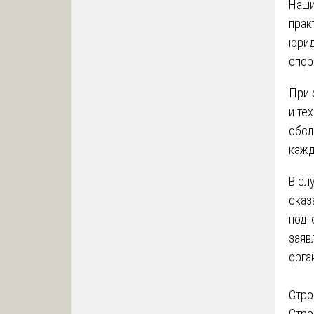
Наши
прак
юрид
спор
При 
и те
обсл
кажд
В сл
оказ
подг
заяв
орга
На
Стро
Стро