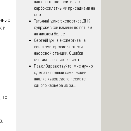
нашего теплоносителя с
карбоксилатными присадками на
соо...
ичные
Татьяна
Нужна экспертиза ДНК
к и
супружеской измены по пятнам
на нижнем белье
Сергей
Нужна экспертиза на
конструкторские чертежи
насосной станции. Ошибки
очевидные и все известны.
Павел
Здравствуйте. Мне нужно
сделать полный химический
анализ кварцевого песка (с
одного карьера из ра...
, то
в.