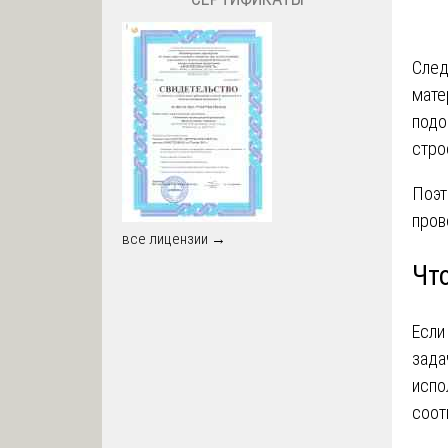
След
мате
подо
стро
Поэт
пров
все лицензии →
Чт
Если
зада
испо
соот