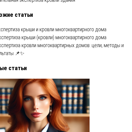
ожие статьи
писям
кспертиза крыши и кровли многоквартирного дома
кспертиза крыши (кровли) многоквартирного дома
Экспертиза кровли многоквартирных домов: цели, методы и
льтаты 📌✨
ые статьи