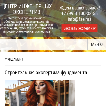
Skip
ЦЕНТР ИНЖЕНЕРНЫХ
Ждем ваших заявок!
to
ЭКСПЕРТИЗ
+7 (995) 100-33-55
content
Экспертиза промышленного
info@fse.ms
оборудования, инженерных сетей,
компьютерной техники и программного
Заказать экспертизу
обеспечения, строительно-техническая
и пожарно-техническая экспертиза
МЕНЮ
ФУНДАМЕНТ
Строительная экспертиза фундамента