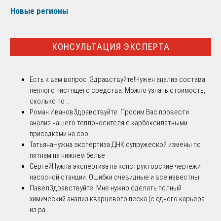
Новые регионы
КОНСУЛЬТАЦИЯ ЭКСПЕРТА
Есть к вам вопрос !
Здравствуйте!Нужен анализ состава
пенного чистящего средства. Можно узнать стоимость,
сколько по ...
Роман Иванов
Здравствуйте. Просим Вас провести
анализ нашего теплоносителя с карбоксилатными
присадками на соо...
Татьяна
Нужна экспертиза ДНК супружеской измены по
пятнам на нижнем белье
Сергей
Нужна экспертиза на конструкторские чертежи
насосной станции. Ошибки очевидные и все известны.
Павел
Здравствуйте. Мне нужно сделать полный
химический анализ кварцевого песка (с одного карьера
из ра...