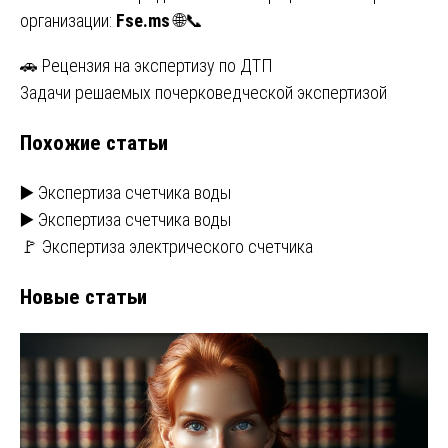
организации:
Fse.ms
🌐📞
Навигация
🚗 Рецензия на экспертизу по ДТП
Задачи решаемых почерковедческой экспертизой
по
Похожие статьи
записям
▶️ Экспертиза счетчика воды
▶️ Экспертиза счетчика воды
🚩 Экспертиза электрического счетчика
Новые статьи