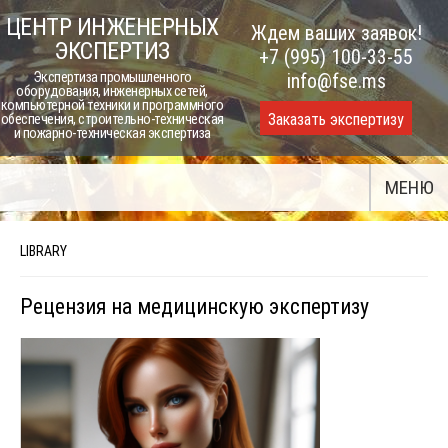
Skip
ЦЕНТР ИНЖЕНЕРНЫХ
Ждем ваших заявок!
to
ЭКСПЕРТИЗ
+7 (995) 100-33-55
content
Экспертиза промышленного
info@fse.ms
оборудования, инженерных сетей,
компьютерной техники и программного
Заказать экспертизу
обеспечения, строительно-техническая
и пожарно-техническая экспертиза
МЕНЮ
LIBRARY
Рецензия на медицинскую экспертизу