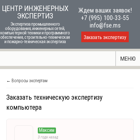
Skip
ЦЕНТР ИНЖЕНЕРНЫХ
Ждем ваших заявок!
to
ЭКСПЕРТИЗ
+7 (995) 100-33-55
content
Экспертиза промышленного
info@fse.ms
оборудования, инженерных сетей,
компьютерной техники и программного
Заказать экспертизу
обеспечения, строительно-техническая
и пожарно-техническая экспертиза
МЕНЮ
← Вопросы экспертам
Заказать техническую экспертизу
компьютера
Максим
3 года назад