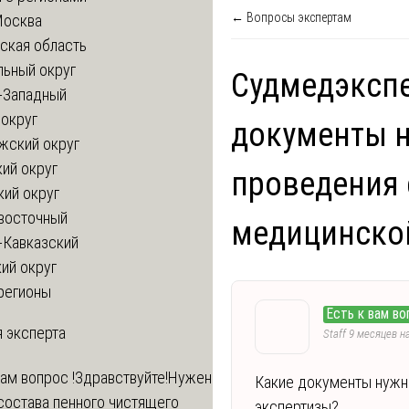
← Вопросы экспертам
Москва
ская область
льный округ
Судмедэкспе
-Западный
округ
документы 
жский округ
ий округ
проведения 
кий округ
восточный
медицинско
-Кавказский
ий округ
регионы
Есть к вам во
 эксперта
Staff
9 месяцев н
вам вопрос !
Здравствуйте!Нужен
Какие документы нужн
состава пенного чистящего
экспертизы?