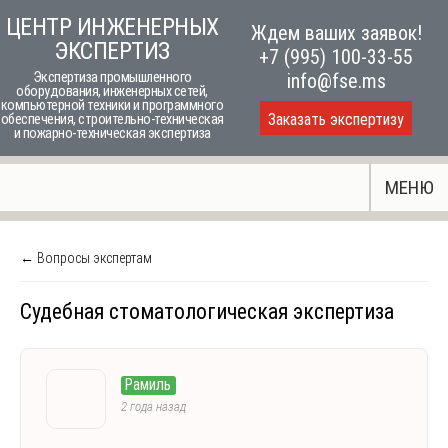
Skip
ЦЕНТР ИНЖЕНЕРНЫХ
Ждем ваших заявок!
to
ЭКСПЕРТИЗ
+7 (995) 100-33-55
content
Экспертиза промышленного
info@fse.ms
оборудования, инженерных сетей,
компьютерной техники и программного
Заказать экспертизу
обеспечения, строительно-техническая
и пожарно-техническая экспертиза
МЕНЮ
← Вопросы экспертам
Судебная стоматологическая экспертиза
Рамиль
2 года назад