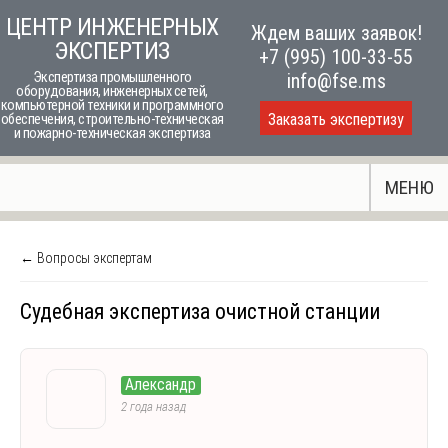
Skip
ЦЕНТР ИНЖЕНЕРНЫХ
Ждем ваших заявок!
to
ЭКСПЕРТИЗ
+7 (995) 100-33-55
content
Экспертиза промышленного
info@fse.ms
оборудования, инженерных сетей,
компьютерной техники и программного
Заказать экспертизу
обеспечения, строительно-техническая
и пожарно-техническая экспертиза
МЕНЮ
← Вопросы экспертам
Судебная экспертиза очистной станции
Александр
2 года назад