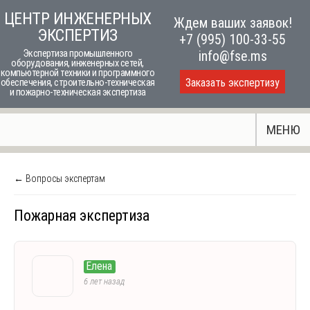
Skip
ЦЕНТР ИНЖЕНЕРНЫХ
Ждем ваших заявок!
to
ЭКСПЕРТИЗ
+7 (995) 100-33-55
content
Экспертиза промышленного
info@fse.ms
оборудования, инженерных сетей,
компьютерной техники и программного
Заказать экспертизу
обеспечения, строительно-техническая
и пожарно-техническая экспертиза
МЕНЮ
← Вопросы экспертам
Пожарная экспертиза
Елена
6 лет назад