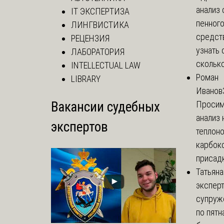
анализ 
IT ЭКСПЕРТИЗА
пенног
ЛИНГВИСТИКА
средст
РЕЦЕНЗИЯ
узнать 
ЛАБОРАТОРИЯ
сколько 
INTELLECTUAL LAW
Роман
LIBRARY
Иванов
Вакансии судебных
Просим
анализ 
экспертов
теплоно
карбок
присадк
Татьяна
экспер
супруж
по пятн