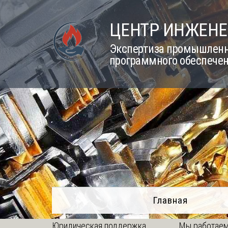
Skip
to
ЦЕНТР ИНЖЕНЕ
content
Экспертиза промышленно
программного обеспечен
Главная
Юридическая поддержка
Мы работаем