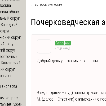
← Вопросы экспертам
Москва
ская область
льный округ
Почерковедческая э
-Западный
округ
жский округ
Серофим
ий округ
2 года назад
кий округ
восточный
Добрый день уважаемые эксперты!
-Кавказский
ий округ
регионы
 эксперта
В суде (далее – суд) рассматривается 
вам вопрос !
М. (далее – Ответчик) о взыскании с п
твуйте!Нужен