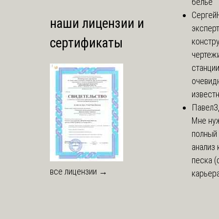
белье
Сергей
наши лицензии и
эксперт
сертификаты
констр
чертеж
станции
очевид
известн
Павел
З
Мне ну
полный
анализ 
песка (
все лицензии →
карьера 