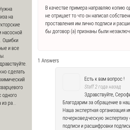
В качестве примера направляю копию о
Нужна
не отрицает то что он написал собствен
иза на
проставления им лично подписи и расши
укторские
бы договор (а) признаны были незаклю
и насосной
. Ошибки
ные и все
ы.
1 Answers
дравствуйте.
жно сделать
Есть к вам вопрос !
 химический
Staff
2 года назад
кварцевого
Здравствуйте, Сероф
с одного
Благодарим за обращение в на
из ра...
Наша экспертная организация 
почерковедческую экспертизу 
подписи и расшифровки подпис