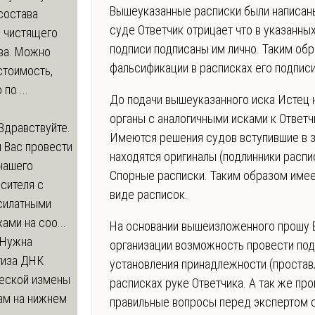
Вышеуказанные расписки были написаны
состава
суде Ответчик отрицает что в указанны
о чистящего
подписи подписаны им лично. Таким обр
ва. Можно
фальсификации в расписках его подпис
стоимость,
по ...
До подачи вышеуказанного иска Истец
органы с аналогичными исками к Ответч
Здравствуйте.
Имеются решения судов вступившие в за
 Вас провести
находятся оригиналы (подлинники распис
нашего
Спорные расписки. Таким образом имее
сителя с
виде расписок.
силатными
ами на соо...
На основании вышеизложенного прошу В
Нужна
организации возможность провести по
тиза ДНК
установления принадлежности (простав
еской измены
расписках руке Ответчика. А так же пр
ам на нижнем
правильные вопросы перед экспертом 