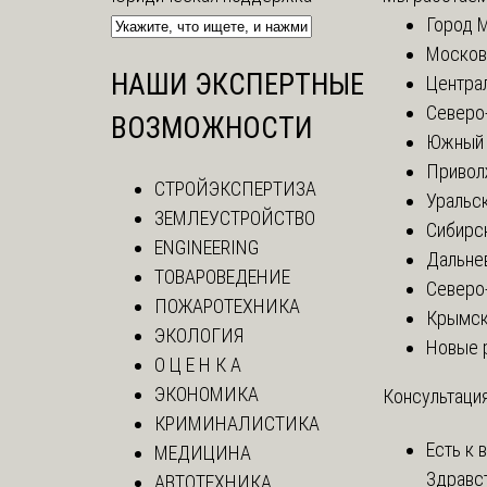
Город 
Москов
НАШИ ЭКСПЕРТНЫЕ
Центра
Северо
ВОЗМОЖНОСТИ
Южный 
Привол
СТРОЙЭКСПЕРТИЗА
Уральск
ЗЕМЛЕУСТРОЙСТВО
Сибирс
ENGINEERING
Дальне
ТОВАРОВЕДЕНИЕ
Северо
ПОЖАРОТЕХНИКА
Крымск
ЭКОЛОГИЯ
Новые 
О Ц Е Н К А
ЭКОНОМИКА
Консультация
КРИМИНАЛИСТИКА
Есть к 
МЕДИЦИНА
Здравс
АВТОТЕХНИКА