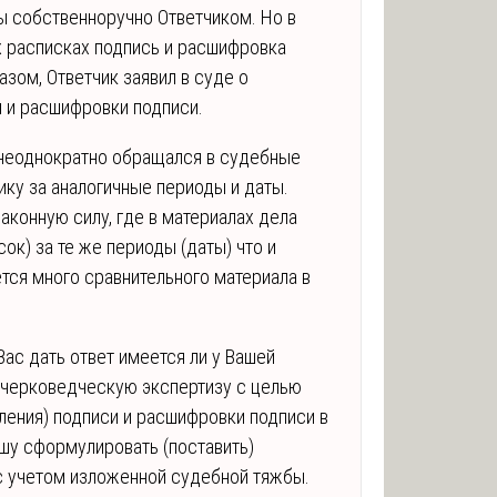
 собственноручно Ответчиком. Но в
х расписках подпись и расшифровка
азом, Ответчик заявил в суде о
и и расшифровки подписи.
 неоднократно обращался в судебные
ику за аналогичные периоды и даты.
конную силу, где в материалах дела
ок) за те же периоды (даты) что и
тся много сравнительного материала в
ас дать ответ имеется ли у Вашей
дчерковедческую экспертизу с целью
ления) подписи и расшифровки подписи в
ошу сформулировать (поставить)
с учетом изложенной судебной тяжбы.