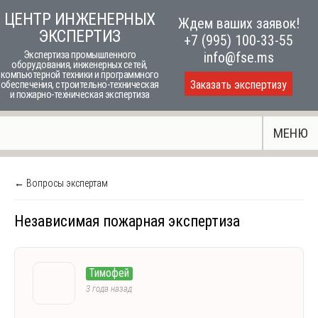
Skip
ЦЕНТР ИНЖЕНЕРНЫХ
Ждем ваших заявок!
to
ЭКСПЕРТИЗ
+7 (995) 100-33-55
content
Экспертиза промышленного
info@fse.ms
оборудования, инженерных сетей,
компьютерной техники и программного
Заказать экспертизу
обеспечения, строительно-техническая
и пожарно-техническая экспертиза
МЕНЮ
← Вопросы экспертам
Независимая пожарная экспертиза
Тимофей
3 года назад