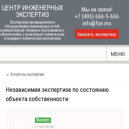
Skip
ЦЕНТР ИНЖЕНЕРНЫХ
Мы на связи!
to
ЭКСПЕРТИЗ
+7 (495) 666-5-666
content
Экспертиза промышленного
info@fse.ms
оборудования, инженерных сетей,
компьютерной техники и программного
Заказать экспертизу
обеспечения, строительно-техническая
и пожарно-техническая экспертиза
МЕНЮ
← Вопросы экспертам
Независимая экспертиза по состоянию
объекта собственности
Филипп
2 года назад