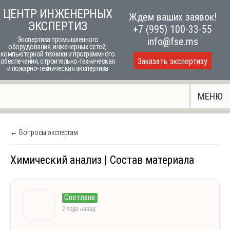
Skip
ЦЕНТР ИНЖЕНЕРНЫХ
Ждем ваших заявок!
to
ЭКСПЕРТИЗ
+7 (995) 100-33-55
content
Экспертиза промышленного
info@fse.ms
оборудования, инженерных сетей,
компьютерной техники и программного
Заказать экспертизу
обеспечения, строительно-техническая
и пожарно-техническая экспертиза
МЕНЮ
← Вопросы экспертам
Химический анализ | Состав материала
Светлана
2 года назад