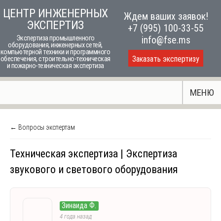
Skip
ЦЕНТР ИНЖЕНЕРНЫХ
Ждем ваших заявок!
to
ЭКСПЕРТИЗ
+7 (995) 100-33-55
content
Экспертиза промышленного
info@fse.ms
оборудования, инженерных сетей,
компьютерной техники и программного
Заказать экспертизу
обеспечения, строительно-техническая
и пожарно-техническая экспертиза
МЕНЮ
← Вопросы экспертам
Техническая экспертиза | Экспертиза
звукового и светового оборудования
Зинаида Ф.
4 года назад