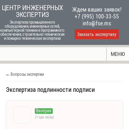
Skip
ЦЕНТР ИНЖЕНЕРНЫХ
Ждем ваших заявок!
to
ЭКСПЕРТИЗ
+7 (995) 100-33-55
content
Экспертиза промышленного
info@fse.ms
оборудования, инженерных сетей,
компьютерной техники и программного
Заказать экспертизу
обеспечения, строительно-техническая
и пожарно-техническая экспертиза
МЕНЮ
← Вопросы экспертам
Экспертиза подлинности подписи
Валерия
2 года назад