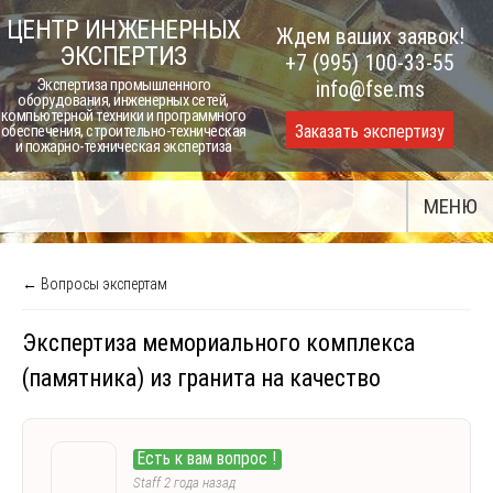
Skip
ЦЕНТР ИНЖЕНЕРНЫХ
Ждем ваших заявок!
to
ЭКСПЕРТИЗ
+7 (995) 100-33-55
content
Экспертиза промышленного
info@fse.ms
оборудования, инженерных сетей,
компьютерной техники и программного
Заказать экспертизу
обеспечения, строительно-техническая
и пожарно-техническая экспертиза
МЕНЮ
← Вопросы экспертам
Экспертиза мемориального комплекса
(памятника) из гранита на качество
Есть к вам вопрос !
Staff
2 года назад