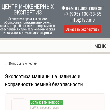
Skip
ЦЕНТР ИНЖЕНЕРНЫХ
Ждем ваших заявок!
to
ЭКСПЕРТИЗ
+7 (995) 100-33-55
content
Экспертиза промышленного
info@fse.ms
оборудования, инженерных сетей,
компьютерной техники и программного
Заказать экспертизу
обеспечения, строительно-техническая
и пожарно-техническая экспертиза
МЕНЮ
← Вопросы экспертам
Экспертиза машины на наличие и
исправность ремней безопасности
Есть к вам вопрос !
Staff
11 месяцев назад