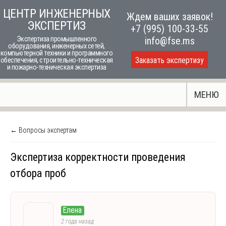
Skip
ЦЕНТР ИНЖЕНЕРНЫХ
Ждем ваших заявок!
to
ЭКСПЕРТИЗ
+7 (995) 100-33-55
content
Экспертиза промышленного
info@fse.ms
оборудования, инженерных сетей,
компьютерной техники и программного
Заказать экспертизу
обеспечения, строительно-техническая
и пожарно-техническая экспертиза
МЕНЮ
← Вопросы экспертам
Экспертиза корректности проведения
отбора проб
Елена
2 года назад