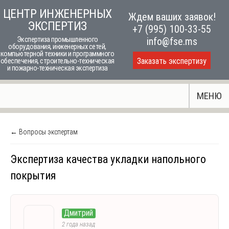
Skip
ЦЕНТР ИНЖЕНЕРНЫХ
Ждем ваших заявок!
to
ЭКСПЕРТИЗ
+7 (995) 100-33-55
content
Экспертиза промышленного
info@fse.ms
оборудования, инженерных сетей,
компьютерной техники и программного
Заказать экспертизу
обеспечения, строительно-техническая
и пожарно-техническая экспертиза
МЕНЮ
← Вопросы экспертам
Экспертиза качества укладки напольного
покрытия
Дмитрий
2 года назад