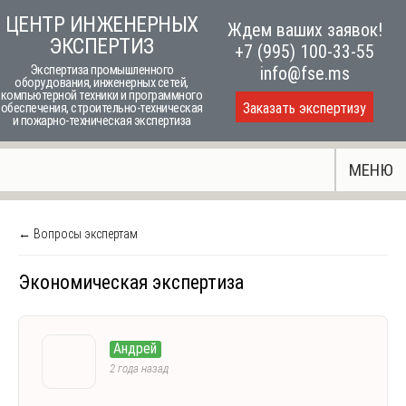
Skip
ЦЕНТР ИНЖЕНЕРНЫХ
Ждем ваших заявок!
to
ЭКСПЕРТИЗ
+7 (995) 100-33-55
content
Экспертиза промышленного
info@fse.ms
оборудования, инженерных сетей,
компьютерной техники и программного
Заказать экспертизу
обеспечения, строительно-техническая
и пожарно-техническая экспертиза
МЕНЮ
← Вопросы экспертам
Экономическая экспертиза
Андрей
2 года назад