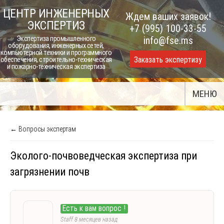
Skip
ЦЕНТР ИНЖЕНЕРНЫХ
Ждем ваших заявок!
to
ЭКСПЕРТИЗ
+7 (995) 100-33-55
content
Экспертиза промышленного
info@fse.ms
оборудования, инженерных сетей,
компьютерной техники и программного
Заказать экспертизу
обеспечения, строительно-техническая
и пожарно-техническая экспертиза
МЕНЮ
← Вопросы экспертам
Эколого-почвоведческая экспертиза при
загрязнении почв
Есть к вам вопрос !
Staff
8 месяцев назад