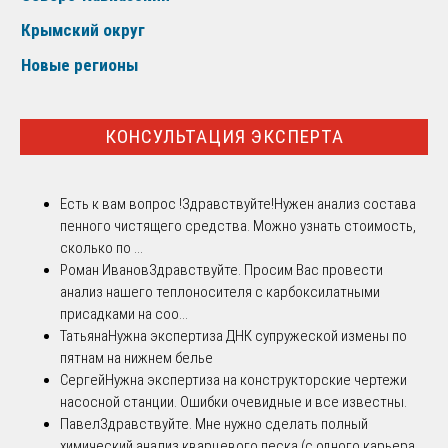
Крымский округ
Новые регионы
КОНСУЛЬТАЦИЯ ЭКСПЕРТА
Есть к вам вопрос !
Здравствуйте!Нужен анализ состава
пенного чистящего средства. Можно узнать стоимость,
сколько по ...
Роман Иванов
Здравствуйте. Просим Вас провести
анализ нашего теплоносителя с карбоксилатными
присадками на соо...
Татьяна
Нужна экспертиза ДНК супружеской измены по
пятнам на нижнем белье
Сергей
Нужна экспертиза на конструкторские чертежи
насосной станции. Ошибки очевидные и все известны.
Павел
Здравствуйте. Мне нужно сделать полный
химический анализ кварцевого песка (с одного карьера