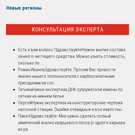
Новые регионы
КОНСУЛЬТАЦИЯ ЭКСПЕРТА
Есть к вам вопрос !
Здравствуйте!Нужен анализ состава
пенного чистящего средства. Можно узнать стоимость,
сколько по ...
Роман Иванов
Здравствуйте. Просим Вас провести
анализ нашего теплоносителя с карбоксилатными
присадками на соо...
Татьяна
Нужна экспертиза ДНК супружеской измены по
пятнам на нижнем белье
Сергей
Нужна экспертиза на конструкторские чертежи
насосной станции. Ошибки очевидные и все известны.
Павел
Здравствуйте. Мне нужно сделать полный
химический анализ кварцевого песка (с одного карьера
из ра...