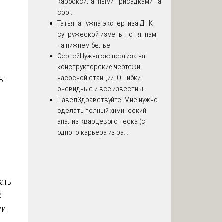
карбоксилатными присадками на
соо...
Татьяна
Нужна экспертиза ДНК
супружеской измены по пятнам
на нижнем белье
Сергей
Нужна экспертиза на
конструкторские чертежи
насосной станции. Ошибки
ты
очевидные и все известны.
Павел
Здравствуйте. Мне нужно
сделать полный химический
анализ кварцевого песка (с
одного карьера из ра...
ать
о
ми