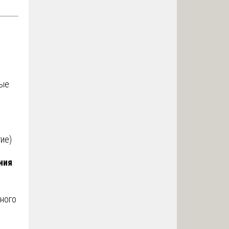
ные
ие)
ния
ного