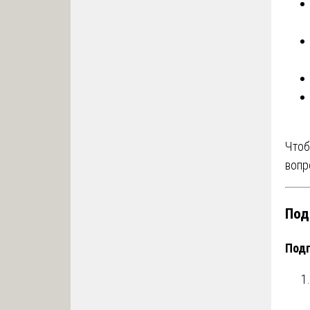
Чтоб
вопр
Под
Подг