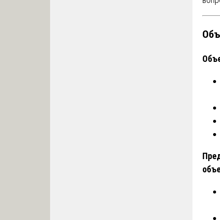
Объ
Объе
Пред
объе