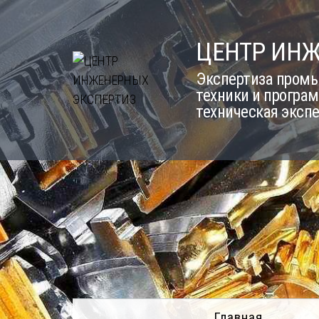
Skip
to
ЦЕНТР ИН
content
Экспертиза промы
техники и програм
техническая эксп
Главная