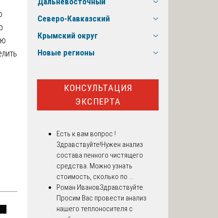
Дальневосточный
ю
Северо-Кавказский
о
Крымский округ
ую
Новые регионы
елить
й
КОНСУЛЬТАЦИЯ
ЭКСПЕРТА
Есть к вам вопрос !
Здравствуйте!Нужен анализ
состава пенного чистящего
средства. Можно узнать
стоимость, сколько по ...
Роман Иванов
Здравствуйте.
Просим Вас провести анализ
🏢
нашего теплоносителя с