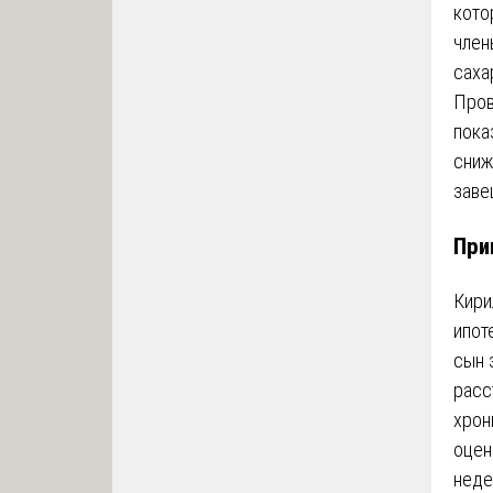
кото
член
саха
Пров
пока
сниж
заве
При
Кири
ипот
сын 
расс
хрон
оцен
неде