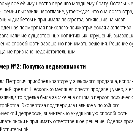
рому всё её имущество перешло младшему брату. Остальны
ы семьи выразили несогласие, утверждая, что она долго стра
рным диабетом и принимала лекарства, влияющие на мозг.
едённая посмертная психолого-психиатрическая экспертиза
зала наличие существенных когнитивных нарушений, вызвавш
ение способности взвешенно принимать решения. Решение с
щание признано недействительным.
мер №2: Покупка недвижимости
лл Петрович приобрёл квартиру у знакомого продавца, испол
ечный кредит. Несколько месяцев спустя продавец умер, а е
заявил, что сделка была заключена отцом в период психичес
тройства. Экспертиза подтвердила наличие у покойного
ической депрессии, значительно ухудшившую способность
ивать риски и принимать ответственное решение. Сделка при
йствительной.