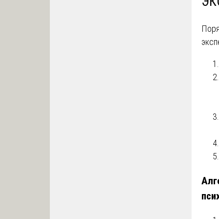
ЭК
Поря
эксп
Алг
пси