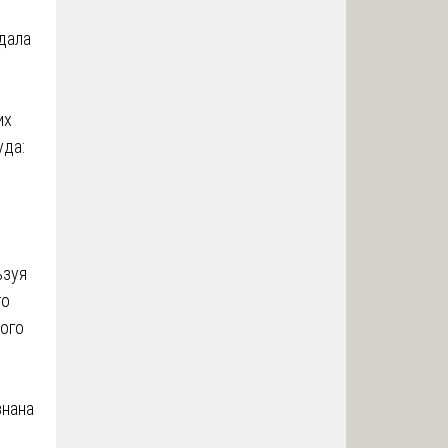
е
дала
их
уда:
ьзуя
го
кого
знана