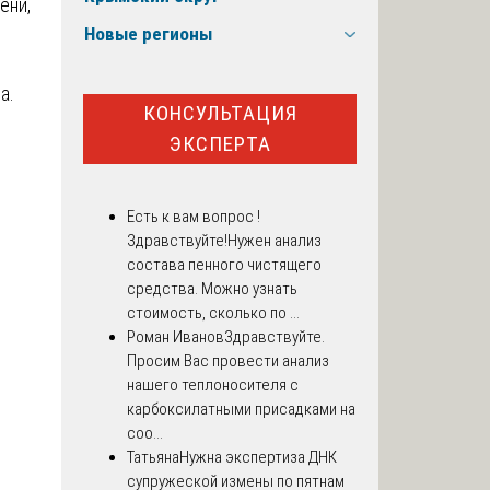
ени,
Новые регионы
а.
КОНСУЛЬТАЦИЯ
ЭКСПЕРТА
Есть к вам вопрос !
Здравствуйте!Нужен анализ
состава пенного чистящего
средства. Можно узнать
стоимость, сколько по ...
Роман Иванов
Здравствуйте.
Просим Вас провести анализ
нашего теплоносителя с
карбоксилатными присадками на
соо...
Татьяна
Нужна экспертиза ДНК
супружеской измены по пятнам