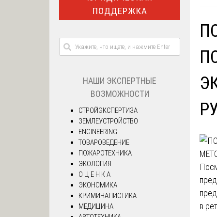
ПОДДЕРЖКА
П
П
Э
НАШИ ЭКСПЕРТНЫЕ
ВОЗМОЖНОСТИ
Р
СТРОЙЭКСПЕРТИЗА
ЗЕМЛЕУСТРОЙСТВО
ENGINEERING
ТОВАРОВЕДЕНИЕ
ПОЖАРОТЕХНИКА
ЭКОЛОГИЯ
Посм
О Ц Е Н К А
пред
ЭКОНОМИКА
пред
КРИМИНАЛИСТИКА
в ре
МЕДИЦИНА
АВТОТЕХНИКА