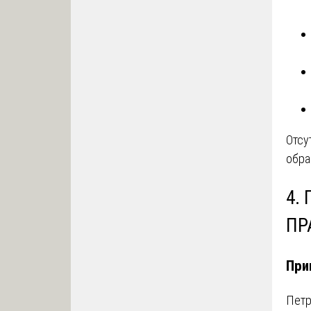
Отсу
обра
4.
ПР
При
Петр