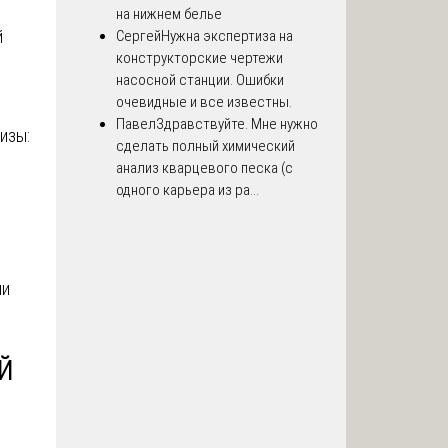
на нижнем белье
й
Сергей
Нужна экспертиза на
конструкторские чертежи
о
насосной станции. Ошибки
очевидные и все известны.
Павел
Здравствуйте. Мне нужно
изы:
сделать полный химический
анализ кварцевого песка (с
одного карьера из ра...
ии
Й