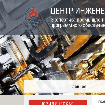
Skip
ЦЕНТР ИНЖЕНЕ
to
content
Экспертиза промышленно
программного обеспечен
Главная
LIBRA
ЮРИДИЧЕСКАЯ