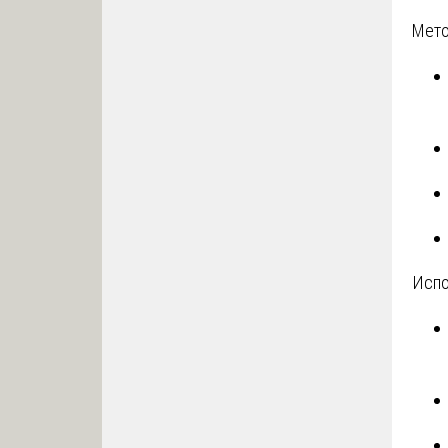
Мето
Испо