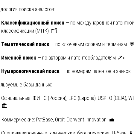
дология поиска аналогов:
Классификационный поиск
— по международной патентно
классификации (МПК). 🗂️
Тематический поиск
— по ключевым словам и терминам. 
Именной поиск
— по авторам и патентообладателям. ✍️
Нумерологический поиск
— по номерам патентов и заявок. 
льзуемые базы данных:
Официальные: ФИПС (Россия), EPO (Европа), USPTO (США), WI
🏛️
Коммерческие: PatBase, Orbit, Derwent Innovation. 💼
Специализированные: химические, биологические, IT-базы. 