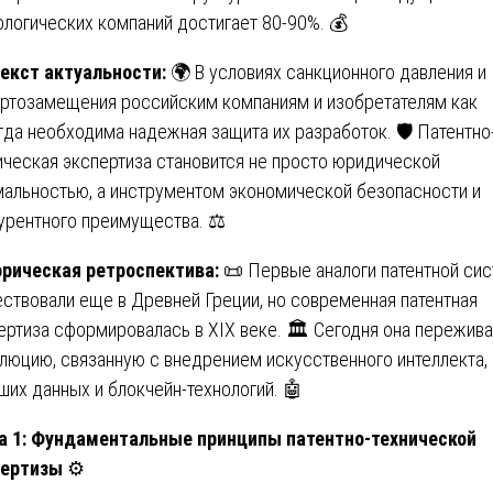
ологических компаний достигает 80-90%. 💰
екст актуальности:
🌍 В условиях санкционного давления и
ртозамещения российским компаниям и изобретателям как
гда необходима надежная защита их разработок. 🛡️ Патентно
ическая экспертиза становится не просто юридической
альностью, а инструментом экономической безопасности и
урентного преимущества. ⚖️
рическая ретроспектива:
📜 Первые аналоги патентной си
ствовали еще в Древней Греции, но современная патентная
ертиза сформировалась в XIX веке. 🏛️ Сегодня она пережив
люцию, связанную с внедрением искусственного интеллекта,
ших данных и блокчейн-технологий. 🤖
а 1: Фундаментальные принципы патентно-технической
пертизы
⚙️