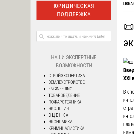
LIBRA
ЮРИДИЧЕСКАЯ
ПОДДЕРЖКА
📜
эк
НАШИ ЭКСПЕРТНЫЕ
ВОЗМОЖНОСТИ
Введ
СТРОЙЭКСПЕРТИЗА
XXI 
ЗЕМЛЕУСТРОЙСТВО
ENGINEERING
В эп
ТОВАРОВЕДЕНИЕ
инте
ПОЖАРОТЕХНИКА
стра
ЭКОЛОГИЯ
О Ц Е Н К А
инте
ЭКОНОМИКА
плат
КРИМИНАЛИСТИКА
нема