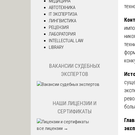
МЕДИЦИНА
техн
АВТОТЕХНИКА
IT ЭКСПЕРТИЗА
Конт
ЛИНГВИСТИКА
РЕЦЕНЗИЯ
импо
ЛАБОРАТОРИЯ
нико
INTELLECTUAL LAW
техн
LIBRARY
форм
конк
ВАКАНСИИ СУДЕБНЫХ
Исто
ЭКСПЕРТОВ
суще
эксп
рево
НАШИ ЛИЦЕНЗИИ И
боль
СЕРТИФИКАТЫ
Глав
экс
все лицензии →