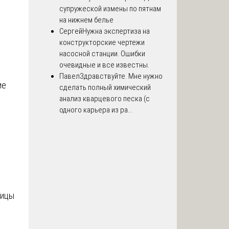
супружеской измены по пятнам
на нижнем белье
Сергей
Нужна экспертиза на
конструкторские чертежи
насосной станции. Ошибки
очевидные и все известны.
Павел
Здравствуйте. Мне нужно
ие
сделать полный химический
анализ кварцевого песка (с
одного карьера из ра...
ницы