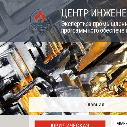
Skip
ЦЕНТР ИНЖЕНЕ
to
content
Экспертиза промышленно
программного обеспечен
Главная
АВАР
ЮРИДИЧЕСКАЯ