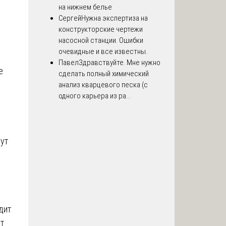
на нижнем белье
Сергей
Нужна экспертиза на
конструкторские чертежи
насосной станции. Ошибки
очевидные и все известны.
Павел
Здравствуйте. Мне нужно
е
сделать полный химический
анализ кварцевого песка (с
одного карьера из ра...
дут
дит
т