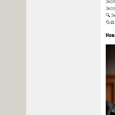
Эксп
Эксп
🔍 Э
💦⚖️
Нов