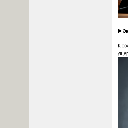
▶️ Э
К со
ущер