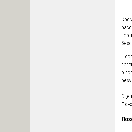
Кром
расс
прот
безо
Посл
прав
о пр
резу
На
Оцен
Пожа
по
Пох
за