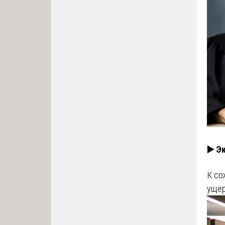
▶️ Э
К со
ущер