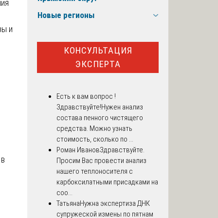
ния
Новые регионы
зы и
з
КОНСУЛЬТАЦИЯ
ЭКСПЕРТА
Есть к вам вопрос !
Здравствуйте!Нужен анализ
состава пенного чистящего
средства. Можно узнать
стоимость, сколько по ...
Роман Иванов
Здравствуйте.
 в
Просим Вас провести анализ
нашего теплоносителя с
карбоксилатными присадками на
соо...
Татьяна
Нужна экспертиза ДНК
супружеской измены по пятнам